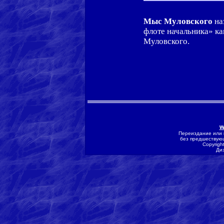
Мыс Муловского
на
флоте начальника» ка
Муловского.
w
Переиздание или 
без предшествующ
Copyrigh
Ди