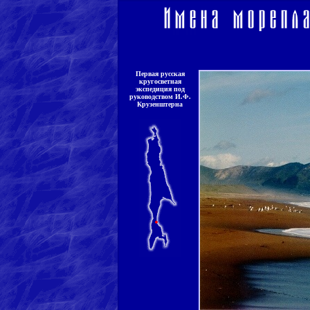
Первая русская
кругосветная
экспедиция под
руководством И.Ф.
Крузенштерна